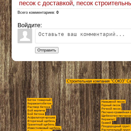
песок с доставкой
,
песок строительн
Всего комментариев
:
0
Войдите:
Отправить
Строительная компания "СОЮЗ" Са
Бетон товарный
Намывной песок
Керамзитобетон
Горный песок
Раствор бетона
Речной песок
Бой кирпича
Песчано-гравийная 
Бой бетона
Щебеночно-песчаная
Асфальтная крошка
Керамзит
Вторичный щебень
Гравий
Гранитный щебень
Плодородный грунт
Известняковый щебень
Растительный грунт