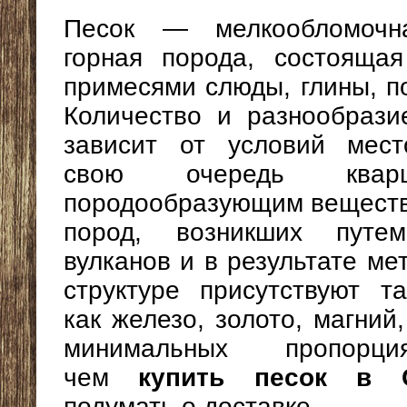
Песок — мелкообломочн
горная порода, состояща
примесями слюды, глины, п
Количество и разнообрази
зависит от условий мест
свою очередь квар
породообразующим веществ
пород, возникших путе
вулканов и в результате м
структуре присутствуют т
как железо, золото, магний,
минимальных пропорц
чем
купить песок в 
подумать о доставке.