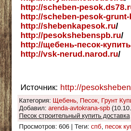
http://scheben-pesok.ds78.r
http://scheben-pesok-grunt-
http://shebenkapesok.ru
/
http://pesokshebenspb.ru
/
http://щебень-песок-купит
http://vsk-nerud.narod.ru
/
Источник
:
http://pesoksheben
Категория
:
Щебень, Песок, Грунт Куп
Добавил
:
arenda-avtokrana-spb
(10.10
Песок строительный купить доставка
Просмотров
:
606
|
Теги
:
спб
,
песок ку