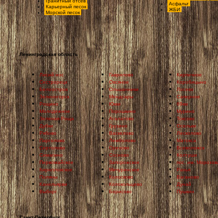
Гранитный отсев
Асфальт
Карьерный песок
ЖБИ
Морской песок
Ленинградская область
Лисий нос
Гаврилово
Кирпичное
Сестрорецк
Овсяное
Коробицыно
Белоостров
Ольшанники
Лосево
Зеленогорск
Мендсары
Саперное
Рощино
Юкки
69км
Молодежное
Порошкино
Мурино
Зеленая Роща
Агалатово
Токсово
Дубки
Грузино
Осельки
Рябово
Васкелово
Лесколово
Парголово
Лемболово
Матокса
Сертолово
Орехово
Всеволожск
Симагино
Сосново
Колтуши
Первомайское
Запорожское
пос. им. Морозов
Кирилловское
Мичуринское
Рахья
Поляны
Колосково
Ваганово
Канельярви
Колокольцево
Дунай
Выборг
Борисово
Пушкин
Санкт-Петербург