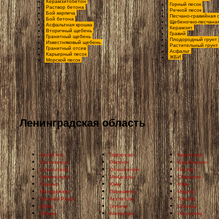
Керамзитобетон
Горный песок
Раствор бетона
Речной песок
Бой кирпича
Песчано-гравийная 
Бой бетона
Щебеночно-песчаная
Асфальтная крошка
Керамзит
Вторичный щебень
Гравий
Гранитный щебень
Плодородный грунт
Известняковый щебень
Растительный грунт
Гранитный отсев
Асфальт
Карьерный песок
ЖБИ
Морской песок
Ленинградская область
Лисий нос
Гаврилово
Кирпичное
Сестрорецк
Овсяное
Коробицыно
Белоостров
Ольшанники
Лосево
Зеленогорск
Мендсары
Саперное
Рощино
Юкки
69км
Молодежное
Порошкино
Мурино
Зеленая Роща
Агалатово
Токсово
Дубки
Грузино
Осельки
Рябово
Васкелово
Лесколово