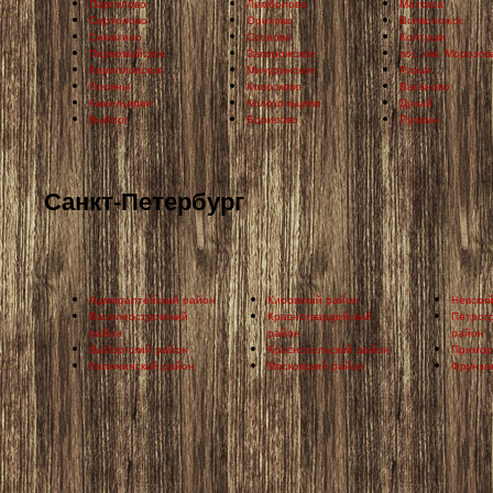
Парголово
Лемболово
Матокса
Сертолово
Орехово
Всеволожск
Симагино
Сосново
Колтуши
Первомайское
Запорожское
пос. им. Морозов
Кирилловское
Мичуринское
Рахья
Поляны
Колосково
Ваганово
Канельярви
Колокольцево
Дунай
Выборг
Борисово
Пушкин
Санкт-Петербург
Адмиралтейский район
Кировский район
Невски
Василеостровский
Красногвардейский
Петрог
район
район
район
Выборгский район
Красносельский район
Примор
Калининский район
Московский район
Фрунзе