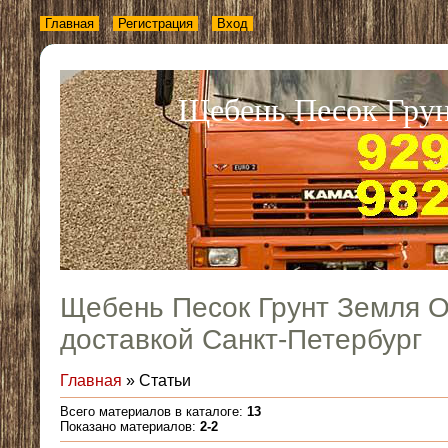
Главная
Регистрация
Вход
Щебень Песок Грун
Щебень Песок Грунт Земля О
доставкой Санкт-Петербург
Главная
»
Статьи
Всего материалов в каталоге
:
13
Показано материалов
:
2-2