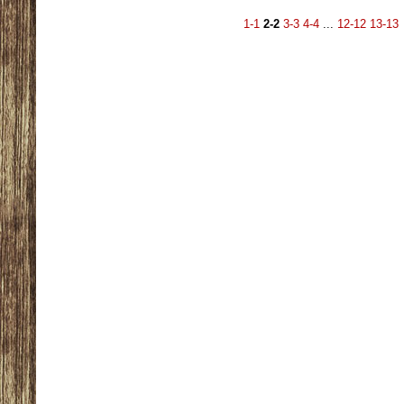
1-1
2-2
3-3
4-4
...
12-12
13-13