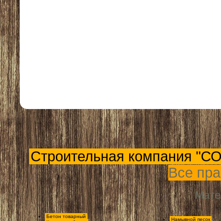
Строительная компания "С
Все пр
Мат
Бетон товарный
Намывной песок